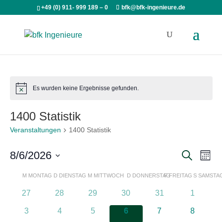
+49 (0) 911- 999 189 – 0
bfk@bfk-ingenieure.de
Es wurden keine Ergebnisse gefunden.
Hinweis
1400 Statistik
Veranstaltungen
1400 Statistik
Veran
Ve
8/6/2026
Suche
Monat
An
Such
Datum
Kalender
M
MONTAG
D
DIENSTAG
M
MITTWOCH
D
DONNERSTAG
F
FREITAG
S
SAMSTA
Na
wählen.
und
von
0
0
0
0
0
0
27
28
29
30
31
1
Ansic
Veranstaltungen
Veranstaltungen
Veranstaltungen
Veranstaltungen
Veranstaltungen
Veransta
Veranstaltungen
0
0
0
0
0
0
3
4
5
6
7
8