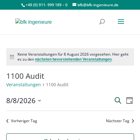
+49 (0) 911- 999 189 – 0
bfk@bfk-ingenieure.de
Keine Veranstaltungen für 8 August 2026 vorgesehen. Hier geht
Hinweis
es zu den
.
nächsten bevorstehenden Veranstaltungen
1100 Audit
Veranstaltungen
1100 Audit
Vera
Ve
8/8/2026
Suche
Tag
An
Such
Datum
Na
wählen.
und
Vorheriger Tag
Nächster Tag
Ansic