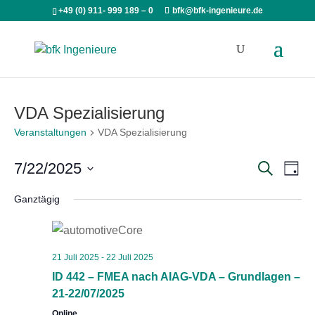
+49 (0) 911- 999 189 – 0
bfk@bfk-ingenieure.de
VDA Spezialisierung
Veranstaltungen
VDA Spezialisierung
Veran
Ve
7/22/2025
Suche
Tag
An
Such
Datum
Ganztägig
Na
wählen.
und
Ansic
21 Juli 2025
-
22 Juli 2025
ID 442 – FMEA nach AIAG-VDA – Grundlagen –
21-22/07/2025
Online