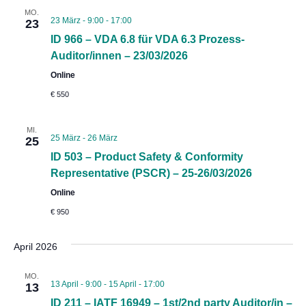
MO.
23 März - 9:00
-
17:00
23
ID 966 – VDA 6.8 für VDA 6.3 Prozess-
Auditor/innen – 23/03/2026
Online
€ 550
MI.
25 März
-
26 März
25
ID 503 – Product Safety & Conformity
Representative (PSCR) – 25-26/03/2026
Online
€ 950
April 2026
MO.
13 April - 9:00
-
15 April - 17:00
13
ID 211 – IATF 16949 – 1st/2nd party Auditor/in –