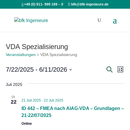
+49 (0) 911- 999 189 – 0
bfk@bfk-ingenieure.de
VDA Spezialisierung
Veranstaltungen
VDA Spezialisierung
Veran
Ve
7/22/2025
 - 
6/11/2026
Suche
Liste
An
Such
Datum
Na
Juli 2025
wählen.
und
Ansic
DI.
21 Juli 2025
-
22 Juli 2025
22
ID 442 – FMEA nach AIAG-VDA – Grundlagen –
21-22/07/2025
Online